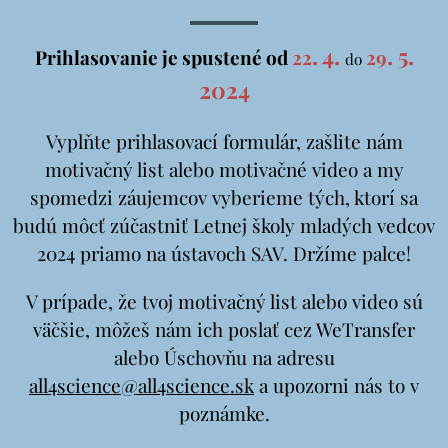
. 4.
. 5.
Prihlasovanie je spustené od
22
29
do
2024
Vyplňte prihlasovací formulár, zašlite nám
motivačný list alebo motivačné video a my
spomedzi záujemcov vyberieme tých, ktorí sa
budú môcť zúčastniť Letnej školy mladých vedcov
2024 priamo na ústavoch SAV. Držíme palce!
V prípade, že tvoj motivačný list alebo video sú
väčšie, môžeš nám ich poslať cez WeTransfer
alebo Úschovňu na adresu
all4science@all4science.sk
a upozorni nás to v
poznámke.