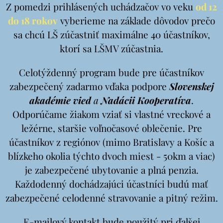
Z pomedzi prihlásených uchádzačov vo veku
od 12
do 18 rokov
vyberieme na základe dôvodov prečo
sa chcú LŠ zúčastniť maximálne 40 účastníkov,
ktorí sa LŠMV zúčastnia.
Celotýždenný program bude pre účastníkov
zabezpečený zadarmo vďaka podpore
Slovenskej
akadémie vied
a
Nadácii Kooperatíva
.
Odporúčame žiakom vziať si vlastné vreckové a
ležérne, staršie voľnočasové oblečenie. Pre
účastníkov z regiónov (mimo Bratislavy a Košíc a
blízkeho okolia týchto dvoch miest - 50km a viac)
je zabezpečené ubytovanie a plná penzia.
Každodenný dochádzajúci účastníci budú mať
zabezpečené celodenné stravovanie a pitný režim.
E-mailový kontakt bude použitý pri ďalšej