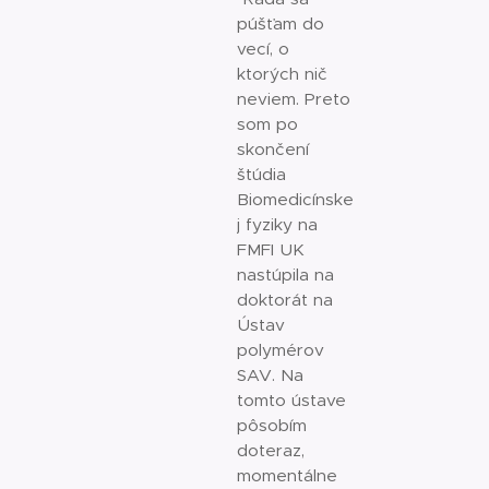
púšťam do
vecí, o
ktorých nič
neviem. Preto
som po
skončení
štúdia
Biomedicínske
j fyziky na
FMFI UK
nastúpila na
doktorát na
Ústav
polymérov
SAV. Na
tomto ústave
pôsobím
doteraz,
momentálne