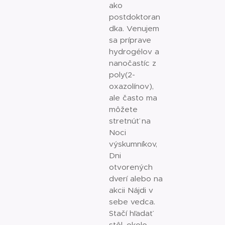
ako
postdoktoran
dka. Venujem
sa príprave
hydrogélov a
nanočastíc z
poly(2-
oxazolínov),
ale často ma
môžete
stretnúť na
Noci
výskumníkov,
Dni
otvorených
dverí alebo na
akcii Nájdi v
sebe vedca.
Stačí hľadať
stôl, okolo