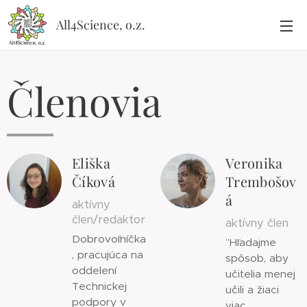
All4Science, o.z.
Členovia
Eliška
Veronika
Číková
Trembošov
á
aktívny
člen/redaktor
aktívny člen
Dobrovoľníčka
”Hľadajme
, pracujúca na
spôsob, aby
oddelení
učitelia menej
Technickej
učili a žiaci
podpory v
viac