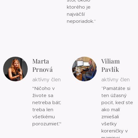
ktorého je
najväčší
neporiadok.“
Marta
Viliam
Prnová
Pavlík
aktívny člen
aktívny člen
"Ničoho v
”Pamätáte si
živote sa
ten úžasný
netreba báť,
pocit, keď ste
treba len
ako malí
všetkému
zmiešali
porozumieť."
všetky
koreničky v
maminej