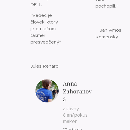
DELL.
pochopili."
”Vedec je
človek, ktorý
je o niečom
Jan Amos
takmer
Komenský
presvedčený“
Jules Renard
Anna
Zahoranov
á
aktívny
člen/pokus
maker
”Rada sa