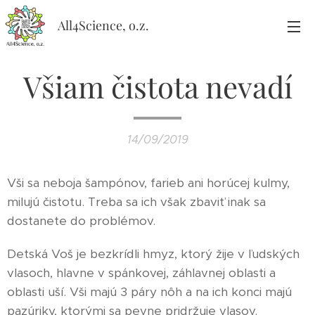
All4Science, o.z.
Všiam čistota nevadí
14/09/2019
Vši sa neboja šampónov, farieb ani horúcej kulmy,
milujú čistotu. Treba sa ich však zbaviť inak sa
dostanete do problémov.
Detská Voš je bezkrídli hmyz, ktorý žije v ľudských
vlasoch, hlavne v spánkovej, záhlavnej oblasti a
oblasti uší. Vši majú 3 páry nôh a na ich konci majú
pazúriky, ktorými sa pevne pridržuje vlasov.