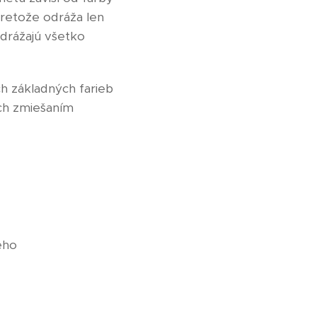
pretože odráža len
odrážajú všetko
ch základných farieb
ich zmiešaním
eho