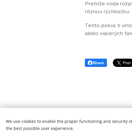
Pretože voda rozpus
rôznou rýchlosťou. 
Tento pokus ti umož
alebo viacerých far
Share
We use cookies to enable the proper functioning and security of
© 2018
All4Science, o.z. -
All rights reserv
the best possible user experience.
Cookies