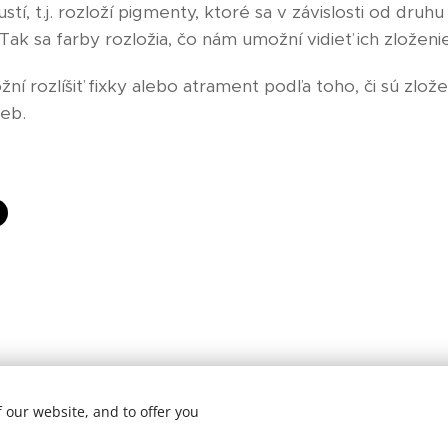
tí, t.j. rozloží pigmenty, ktoré sa v závislosti od druh
Tak sa farby rozložia, čo nám umožní vidieť ich zloženi
ní rozlíšiť fixky alebo atrament podľa toho, či sú zlože
ieb.
 our website, and to offer you
ed.