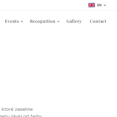
EN
Events
Recognition
Gallery
Contact
, ktoré zasiahne
metu závisí od farby