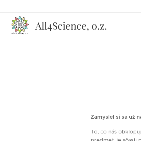
All4Science, o.z.
Zamyslel si sa už 
To, čo nás obklopuj
predmet, je sčasti 