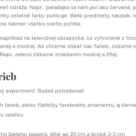
met odráža. Napr.: paradajka sa nám javí ako červená, 
etky ostatné farby pohlcuje. Biele predmety, naopak, 
erne takmer všetko svetlo pohltia.
 napríklad na televíznej obrazovke, sú vytvorené z tro
elenej a modrej. Ak chceme získať viac farieb, získame 
Napr. zelenú získame zmiešaním modrej a žltej.
rieb
ný experiment. Budeš potrebovať:
h farieb, alebo fľaštičky farebného atramentu, aj čiern
ku vaničku
ého bieleho papiera, dlhé asi 20 cm a široké 2-3 cm