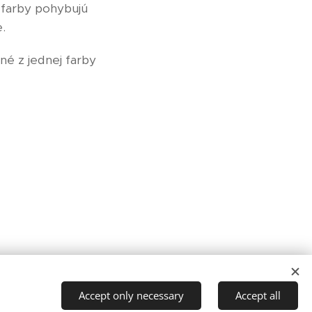
u farby pohybujú
e.
né z jednej farby
Languages
Accept only necessary
Accept all
Slovenčina
English