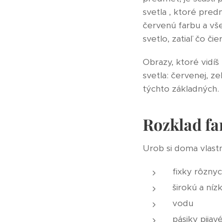
svetla , ktoré pred
červenú farbu a vš
svetlo, zatiaľ čo či
Obrazy, ktoré vidíš
svetla: červenej, z
týchto základných. 
Rozklad fa
Urob si doma vlast
fixky rôznyc
širokú a níz
vodu
pásiky pijav