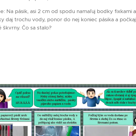
e: Na pásik, asi 2 cm od spodu namaľuj bodky fixkami 
y daj trochu vody, ponor do nej koniec pásika a počka
 škvrny. Čo sa stalo?