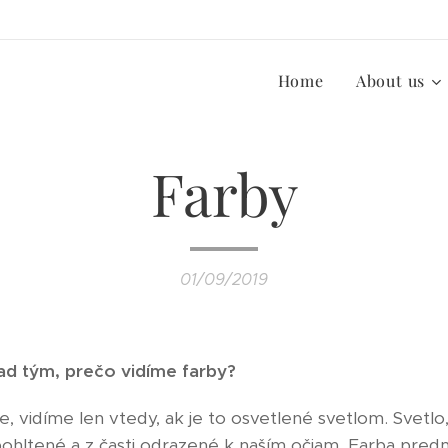
Home
About us
Farby
01/09/2019
nad tým, prečo vidíme farby?
e, vidíme len vtedy, ak je to osvetlené svetlom. Svetlo
pohltené a z časti odrazené k naším očiam. Farba pred